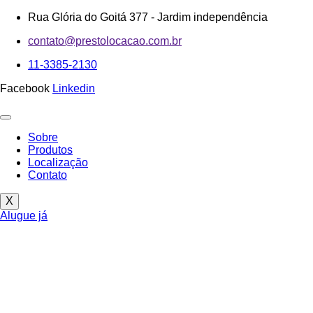
Ir
Rua Glória do Goitá 377 - Jardim independência
para
contato@prestolocacao.com.br
o
conteúdo
11-3385-2130
Facebook
Linkedin
Sobre
Produtos
Localização
Contato
X
Alugue já