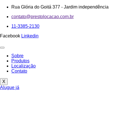
Ir
Rua Glória do Goitá 377 - Jardim independência
para
contato@prestolocacao.com.br
o
conteúdo
11-3385-2130
Facebook
Linkedin
Sobre
Produtos
Localização
Contato
X
Alugue já