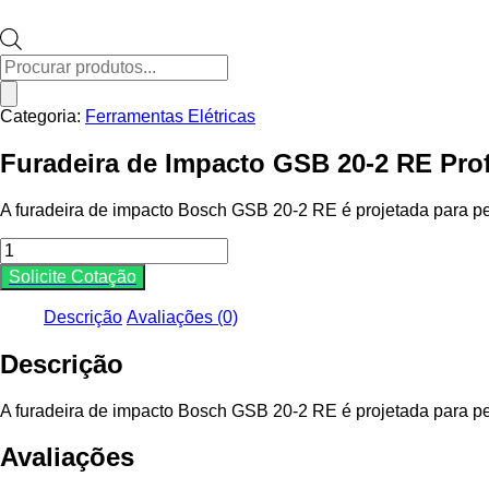
Pesquisar
produtos
Categoria:
Ferramentas Elétricas
Furadeira de Impacto GSB 20-2 RE Pro
A furadeira de impacto Bosch GSB 20-2 RE é projetada para pe
Furadeira
de
Solicite Cotação
Impacto
GSB
Descrição
Avaliações (0)
20-
2
Descrição
RE
Profissional
Bosch
A furadeira de impacto Bosch GSB 20-2 RE é projetada para pe
quantidade
Avaliações