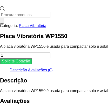
Pesquisar
produtos
Categoria:
Placa Vibratória
Placa Vibratória WP1550
A placa vibratória WP1550 é usada para compactar solo e asfalt
Placa
Vibratória
Solicite Cotação
WP1550
quantidade
Descrição
Avaliações (0)
Descrição
A placa vibratória WP1550 é usada para compactar solo e asfalt
Avaliações