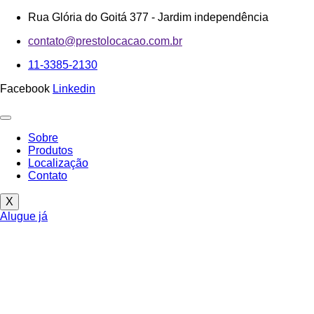
Ir
Rua Glória do Goitá 377 - Jardim independência
para
contato@prestolocacao.com.br
o
conteúdo
11-3385-2130
Facebook
Linkedin
Sobre
Produtos
Localização
Contato
X
Alugue já